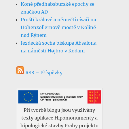
Koně předhabsburské epochy se
značkou AD
Pruští králové a němečtí císaři na
Hohenzollernově mostě v Kolíně
nad Rýnem
Jezdecká socha biskupa Absalona
na náměstí Højbro v Kodani
RSS – Příspěvky
Při tvorbě blogu jsou využívány
texty aplikace Hipomonumenty a
hipologické stavby Prahy projektu