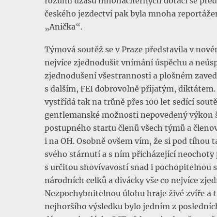
rozumí úžasu mnohaciferných dotací se předh
českého jezdectví pak byla mnoha reportážem
„Anička“.
Týmová soutěž se v Praze představila v novém
nejvíce zjednodušit vnímání úspěchu a neúspě
zjednodušení všestrannosti a plošném zavede
s dalším, FEI dobrovolně přijatým, diktáte
vystřídá tak na trůně přes 100 let sedící sou
gentlemanské možnosti nepovedený výkon šk
postupného startu členů všech týmů a členov
i na OH. Osobně ovšem vím, že si pod tíhou
svého stárnutí a s ním přicházející neochot
s určitou shovívavostí snad i pochopitelnou 
národních celků a divácky vše co nejvíce zjedn
Nezpochybnitelnou úlohu hraje živé zvíře a t
nejhoršího výsledku bylo jedním z posledních