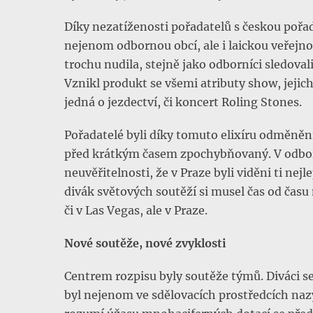
Díky nezatíženosti pořadatelů s českou pořa
nejenom odbornou obcí, ale i laickou veřejn
trochu nudila, stejně jako odborníci sledov
Vznikl produkt se všemi atributy show, jejic
jedná o jezdectví, či koncert Roling Stones.
Pořadatelé byli díky tomuto elixíru odměněn
před krátkým časem zpochybňovaný. V odborn
neuvěřitelnosti, že v Praze byli viděni ti nej
divák světových soutěží si musel čas od čas
či v Las Vegas, ale v Praze.
Nové soutěže, nové zvyklosti
Centrem rozpisu byly soutěže týmů. Diváci 
byl nejenom ve sdělovacích prostředcích na