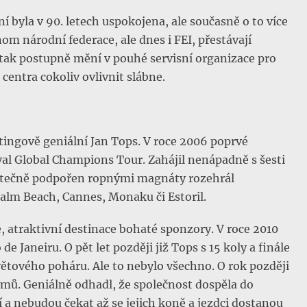
byla v 90. letech uspokojena, ale současně o to více
m národní federace, ale dnes i FEI, přestávají
tak postupně mění v pouhé servisní organizace pro
entra cokoliv ovlivnit slábne.
tingově geniální Jan Tops. V roce 2006 poprvé
al Global Champions Tour. Zahájil nenápadně s šesti
statečně podpořen ropnými magnáty rozehrál
Palm Beach, Cannes, Monaku či Estoril.
, atraktivní destinace bohaté sponzory. V roce 2010
 de Janeiru. O pět let později již Tops s 15 koly a finále
 Světového poháru. Ale to nebylo všechno. O rok později
mů. Geniálně odhadl, že společnost dospěla do
í a nebudou čekat až se jejich koně a jezdci dostanou