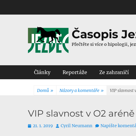
Přejít
k
obsahu
webu
Časopis J
Přečtěte si více o hipologii, j
Hlavní menu
Články
Reportáže
Ze zahraničí
Domů
»
Názory a komentáře
»
VIP slavnost 
VIP slavnost v O2 aréně
Publikováno
Autor
21. 1. 2019
Cyril Neumann
Napište koment