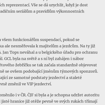
h reprezentací. Vše se dá urychlit, když je dost
radičním seriálům a pravidlům výkonnostních
ila všem funkcionářům suspendací, pokud se
a ale nesměřovala k majitelům a jezdcům. Na ty již
. Jan Tops neváhal a u belgického úřadu pro ochranu
. GCL byla na světě a s ní byl zahájen i nábor
ětového žebříčku se tak začala standardně objevovat
ně se ovšem podobající jménům týmových sponzorů.
vající ze samotné podstaty jezdectví a staleté
vně změnil ve VIP jezdectví.
ěnilo i v ČR. ČJF si byla a je schopna udržet autoritu
 jisté hranice již otěže pevně ve svých rukách třímají