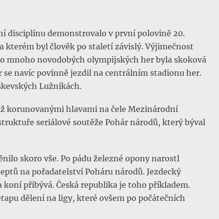
vní disciplínu demonstrovalo v první polovině 20.
a kterém byl člověk po staletí závislý. Výjimečnost
 po mnoho novodobých olympijských her byla skoková
 se navíc povinně jezdil na centrálním stadionu her.
oskevských Lužnikách.
 Ať již korunovanými hlavami na čele Mezinárodní
truktuře seriálové soutěže Pohár národů, který býval
ěnilo skoro vše. Po pádu železné opony narostl
deptů na pořadatelství Poháru národů. Jezdecký
 koní přibývá. Česká republika je toho příkladem.
apu dělení na ligy, které ovšem po počátečních