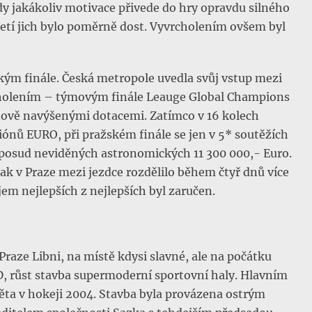
kdy jakákoliv motivace přivede do hry opravdu silného
letí jich bylo poměrně dost. Vyvrcholením ovšem byl
žským finále. Česká metropole uvedla svůj vstup mezi
holením – týmovým finále Leauge Global Champions
dově navýšenými dotacemi. Zatímco v 16 kolech
iónů EURO, při pražském finále se jen v 5* soutěžích
doposud neviděných astronomických 11 300 000,- Euro.
tak v Praze mezi jezdce rozdělilo během čtyř dnů více
jem nejlepších z nejlepších byl zaručen.
Praze Libni, na místě kdysi slavné, ale na počátku
ČKD, růst stavba supermoderní sportovní haly. Hlavním
věta v hokeji 2004. Stavba byla provázena ostrým