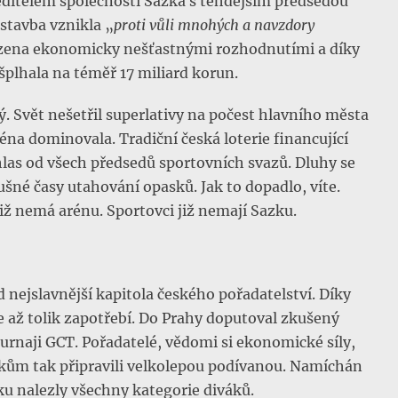
editelem společnosti Sazka s tehdejším předsedou
 stavba vznikla „
proti vůli mnohých a navzdory
ázena ekonomicky nešťastnými rozhodnutími a díky
plhala na téměř 17 miliard korun.
 Svět nešetřil superlativy na počest hlavního města
éna dominovala. Tradiční česká loterie financující
uhlas od všech předsedů sportovních svazů. Dluhy se
šné časy utahování opasků. Jak to dopadlo, víte.
iž nemá arénu. Sportovci již nemají Sazku.
 nejslavnější kapitola českého pořadatelství. Díky
 až tolik zapotřebí. Do Prahy doputoval zkušený
urnaji GCT. Pořadatelé, vědomi si ekonomické síly,
vníkům tak připravili velkolepou podívanou. Namíchán
žku nalezly všechny kategorie diváků.