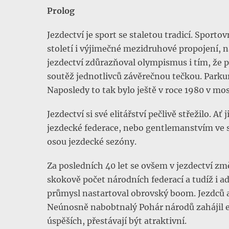
Prolog
Jezdectví je sport se staletou tradicí. Sporto
století i výjimečné mezidruhové propojení, n
jezdectví zdůrazňoval olympismus i tím, že
soutěž jednotlivců závěrečnou tečkou. Parkur
Naposledy to tak bylo ještě v roce 1980 v m
Jezdectví si své elitářství pečlivě střežilo.
jezdecké federace, nebo gentlemanstvím ve s
osou jezdecké sezóny.
Za posledních 40 let se ovšem v jezdectví zm
skokově počet národních federací a tudíž i a
průmysl nastartoval obrovský boom. Jezdců a
Neúnosně nabobtnalý Pohár národů zahájil et
úspěších, přestávají být atraktivní.