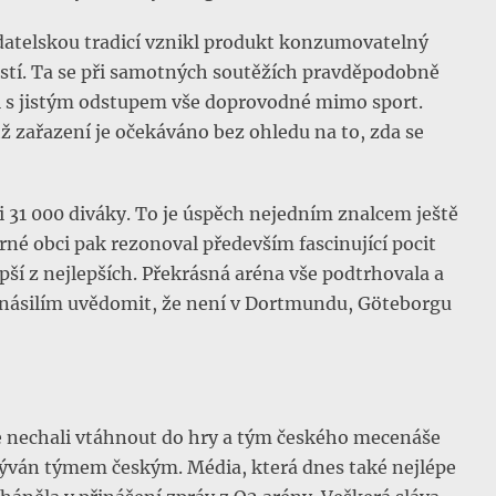
datelskou tradicí vznikl produkt konzumovatelný
ostí. Ta se při samotných soutěžích pravděpodobně
ali s jistým odstupem vše doprovodné mimo sport.
hž zařazení je očekáváno bez ohledu na to, zda se
i 31 000 diváky. To je úspěch nejedním znalcem ještě
é obci pak rezonoval především fascinující pocit
lepší z nejlepších. Překrásná aréna vše podtrhovala a
u násilím uvědomit, že není v Dortmundu, Göteborgu
se nechali vtáhnout do hry a tým českého mecenáše
zýván týmem českým. Média, která dnes také nejlépe