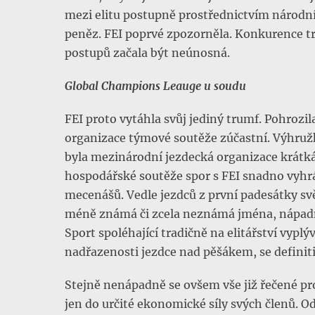
mezi elitu postupně prostřednictvím národníc
peněz. FEI poprvé zpozorněla. Konkurence t
postupů začala být neúnosná.
Global Champions Leauge u soudu
FEI proto vytáhla svůj jediný trumf. Pohroz
organizace týmové soutěže zúčastní. Výhružk
byla mezinárodní jezdecká organizace krátká
hospodářské soutěže spor s FEI snadno vyhrál
mecenášů. Vedle jezdců z první padesátky sv
méně známá či zcela neznámá jména, nápad
Sport spoléhající tradičně na elitářství vyplý
nadřazenosti jezdce nad pěšákem, se definiti
Stejně nenápadně se ovšem vše již řečené prom
jen do určité ekonomické síly svých členů. Od