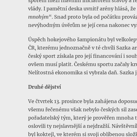
sporem mezi hlavním iniciátorem stavby a ř
vlády. I pamětní deska uvnitř arény hlásá, že
mnohým
“. Snad proto byla od počátku prov
nevýhodným úvěrům se její cena nakonec vyš
Úspěch hokejového šampionátu byl velkolepý.
ČR, kterému jednoznačně v té chvíli Sazka ar
český sport získala pro její financování i so
ovšem musí platit. Českému sportu začaly kru
Nelítostná ekonomika si vybrala daň. Sazka j
Druhé dějství
Ve čtvrtek 13. prosince byla zahájena doposud
všemu řečenému však nebylo českých sil zase
pořadatelský tým, který je prověřen mnoha t
oslovili ty nejslavnější a nejdražší. Návště
byl koktejl, ve kterém si svoji oblíbenou slo