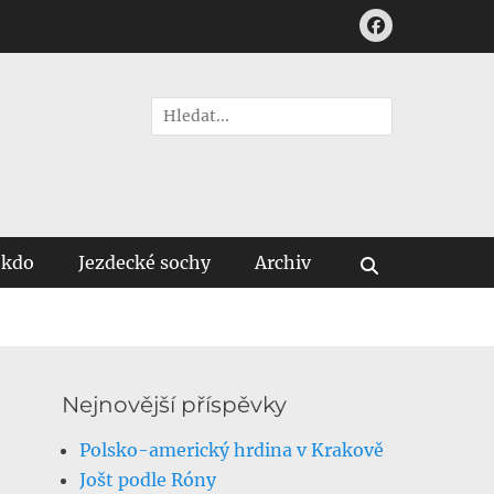
Facebook
Hledat:
 kdo
Jezdecké sochy
Archiv
Vyhledávání
Nejnovější příspěvky
Polsko-americký hrdina v Krakově
Jošt podle Róny