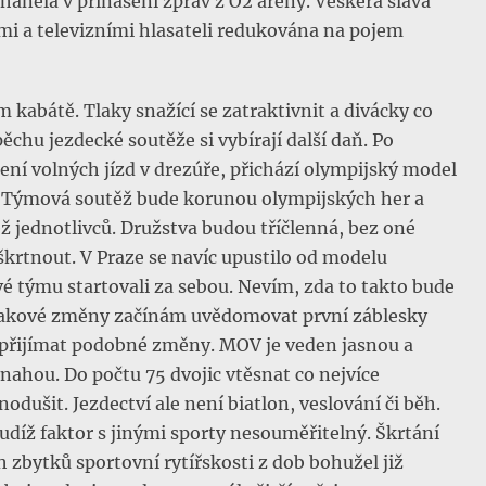
áněla v přinášení zpráv z O2 arény. Veškerá sláva
i a televizními hlasateli redukována na pojem
 kabátě. Tlaky snažící se zatraktivnit a divácky co
chu jezdecké soutěže si vybírají další daň. Po
ní volných jízd v drezúře, přichází olympijský model
m. Týmová soutěž bude korunou olympijských her a
těž jednotlivců. Družstva budou tříčlenná, bez oné
rtnout. V Praze se navíc upustilo od modelu
é týmu startovali za sebou. Nevím, zda to takto bude
 takové změny začínám uvědomovat první záblesky
y přijímat podobné změny. MOV je veden jasnou a
snahou. Do počtu 75 dvojic vtěsnat co nejvíce
odušit. Jezdectví ale není biatlon, veslování či běh.
udíž faktor s jinými sporty nesouměřitelný. Škrtání
 zbytků sportovní rytířskosti z dob bohužel již