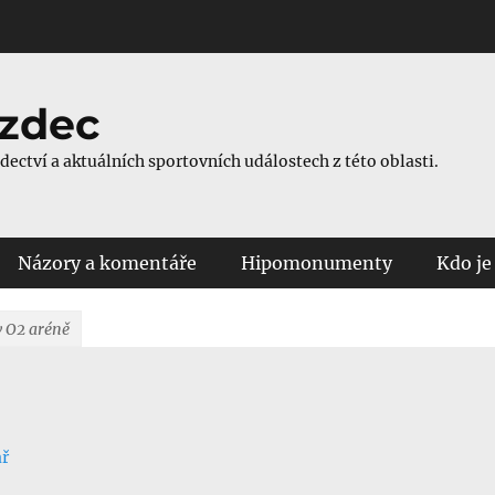
ezdec
ezdectví a aktuálních sportovních událostech z této oblasti.
Názory a komentáře
Hipomonumenty
Kdo je
v O2 aréně
ář