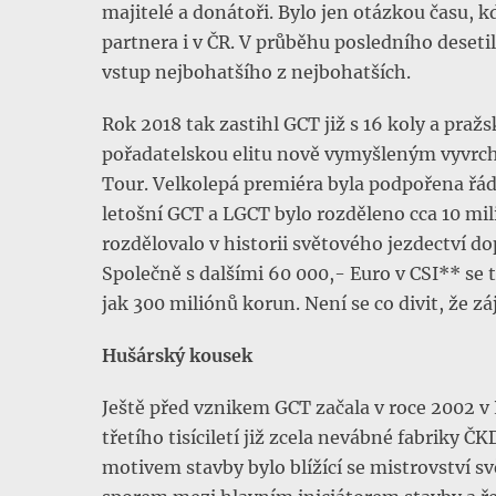
majitelé a donátoři. Bylo jen otázkou času, 
partnera i v ČR. V průběhu posledního deseti
vstup nejbohatšího z nejbohatších.
Rok 2018 tak zastihl GCT již s 16 koly a pra
pořadatelskou elitu nově vymyšleným vyvrc
Tour. Velkolepá premiéra byla podpořena řá
letošní GCT a LGCT bylo rozděleno cca 10 mil
rozdělovalo v historii světového jezdectví 
Společně s dalšími 60 000,- Euro v CSI** se 
jak 300 miliónů korun. Není se co divit, že zá
Hušárský kousek
Ještě před vznikem GCT začala v roce 2002 v 
třetího tisíciletí již zcela nevábné fabriky 
motivem stavby bylo blížící se mistrovství s