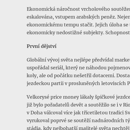
Ekonomická náročnost vrcholového soutěžení 
eskalována, vstupem arabských peněz. Nejeno
ekonomickému tempu stačit. Jejich úloha se 
ekonomicky nedostižné subjekty. Schopnost c
První dějství
Globální vývoj světa nejlépe předvídal marke
uspořádal seriál, který ne náhodou pojmenov
koly, ale od počátku nešetřil dotacemi. Do
jezdeckou partii v prosluněných letoviscích 
Velkorysé price money lákaly špičkové jezdce
již bylo pořadatelů devět a soutěžilo se i v Rio
v Doha válcoval více jak třicetiletou tradici
vyrukoval poprvé se soutěží nadnárodních tý
stádia, kdy nejbohatší majitelé světa nechtěj