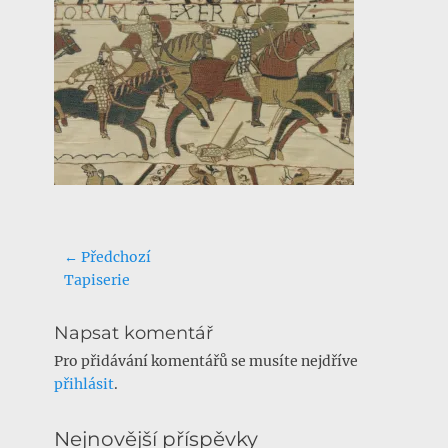
Navigace
← Předchozí
Předchozí
Tapiserie
pro
příspěvek:
příspěvek
Napsat komentář
Pro přidávání komentářů se musíte nejdříve
přihlásit
.
Nejnovější příspěvky