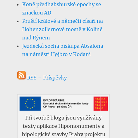
Koně předhabsburské epochy se
značkou AD
Pruští králové a němečtí císaři na
Hohenzollernově mostě v Kolíně
nad Rýnem
Jezdecká socha biskupa Absalona
na náměstí Højbro v Kodani
RSS – Příspěvky
Při tvorbě blogu jsou využívány
texty aplikace Hipomonumenty a
hipologické stavby Prahy projektu