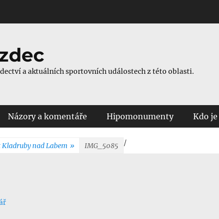
ezdec
ezdectví a aktuálních sportovních událostech z této oblasti.
Názory a komentáře
Hipomonumenty
Kdo je
/
át Kladruby nad Labem
»
IMG_5085
ář