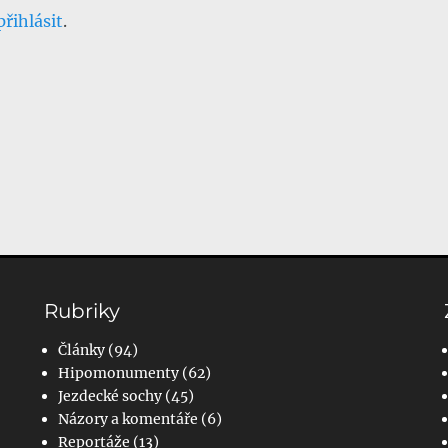
přihlásit
.
Rubriky
Články
(94)
Hipomonumenty
(62)
Jezdecké sochy
(45)
Názory a komentáře
(6)
Reportáže
(13)