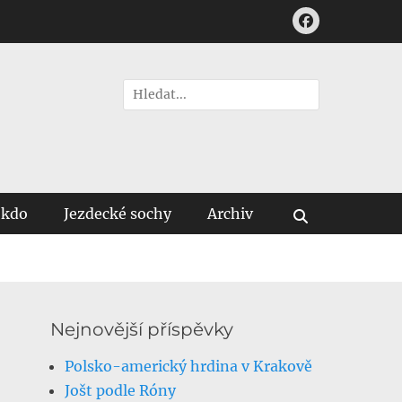
Facebook
Hledat:
 kdo
Jezdecké sochy
Archiv
Vyhledávání
Nejnovější příspěvky
Polsko-americký hrdina v Krakově
Jošt podle Róny