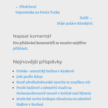
Navigace
← Předchozí
Předchozí
Vzpomínka na Pavla Turka
pro
příspěvek:
Další →
příspěvek
Další
Stáje paláce Kinských
příspěvek:
Napsat komentář
Pro přidávání komentářů se musíte nejdříve
přihlásit
.
Nejnovější příspěvky
Polsko-americký hrdina v Krakově
Jošt podle Róny
Koně předhabsburské epochy se značkou AD
Pruští králové a němečtí císaři na
Hohenzollernově mostě v Kolíně nad Rýnem
Jezdecká socha biskupa Absalona na náměstí
Højbro v Kodani