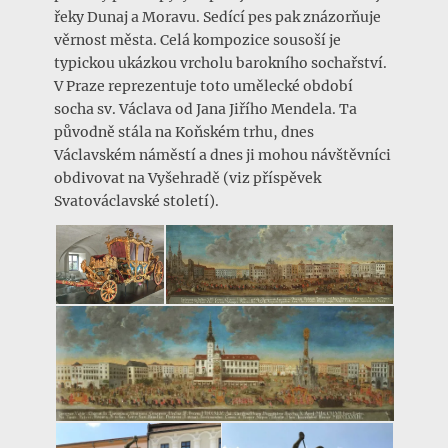
řeky Dunaj a Moravu. Sedící pes pak znázorňuje
věrnost města. Celá kompozice sousoší je
typickou ukázkou vrcholu barokního sochařství.
V Praze reprezentuje toto umělecké období
socha sv. Václava od Jana Jiřího Mendela. Ta
původně stála na Koňském trhu, dnes
Václavském náměstí a dnes ji mohou návštěvníci
obdivovat na Vyšehradě (viz příspěvek
Svatováclavské století).