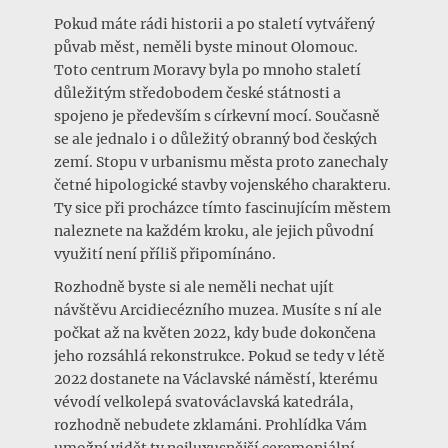
Pokud máte rádi historii a po staletí vytvářený
půvab měst, neměli byste minout Olomouc.
Toto centrum Moravy byla po mnoho staletí
důležitým středobodem české státnosti a
spojeno je především s církevní mocí. Současně
se ale jednalo i o důležitý obranný bod českých
zemí. Stopu v urbanismu města proto zanechaly
četné hipologické stavby vojenského charakteru.
Ty sice při procházce tímto fascinujícím městem
naleznete na každém kroku, ale jejich původní
využití není příliš připomínáno.
Rozhodně byste si ale neměli nechat ujít
návštěvu Arcidiecézního muzea. Musíte s ní ale
počkat až na květen 2022, kdy bude dokončena
jeho rozsáhlá rekonstrukce. Pokud se tedy v létě
2022 dostanete na Václavské náměstí, kterému
vévodí velkolepá svatováclavská katedrála,
rozhodně nebudete zklamáni. Prohlídka Vám