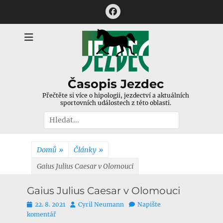
Přejít
Facebook
k
obsahu
webu
Časopis Jezdec
Přečtěte si více o hipologii, jezdectví a aktuálních
sportovních událostech z této oblasti.
Hledat:
Domů
»
Články
»
Gaius Julius Caesar v Olomouci
Gaius Julius Caesar v Olomouci
Publikováno
Autor
22. 8. 2021
Cyril Neumann
Napište
komentář