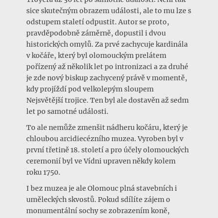
sice skutečným obrazem události, ale to mu lze s
odstupem staletí odpustit. Autor se proto,
pravděpodobně záměrně, dopustil i dvou
historických omylů. Za prvé zachycuje kardinála
v kočáře, který byl olomouckým prelátem
pořízený až několik let po intronizaci a za druhé
je zde nový biskup zachycený právě v momentě,
kdy projíždí pod velkolepým sloupem
Nejsvětější trojice. Ten byl ale dostavěn až sedm
let po samotné události.
To ale nemůže zmenšit nádheru kočáru, který je
chloubou arcidiecézního muzea. Vyroben byl v
první třetině 18. století a pro účely olomouckých
ceremonií byl ve Vídni upraven někdy kolem
roku 1750.
I bez muzea je ale Olomouc plná stavebních i
uměleckých skvostů. Pokud sdílíte zájem o
monumentální sochy se zobrazením koně,