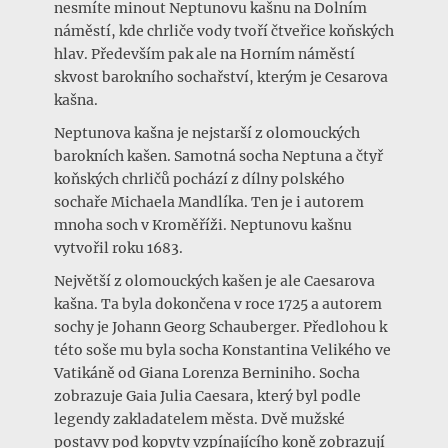
nesmíte minout Neptunovu kašnu na Dolním
náměstí, kde chrliče vody tvoří čtveřice koňských
hlav. Především pak ale na Horním náměstí
skvost barokního sochařství, kterým je Cesarova
kašna.
Neptunova kašna je nejstarší z olomouckých
barokních kašen. Samotná socha Neptuna a čtyř
koňských chrličů pochází z dílny polského
sochaře Michaela Mandlíka. Ten je i autorem
mnoha soch v Kroměříži. Neptunovu kašnu
vytvořil roku 1683.
Největší z olomouckých kašen je ale Caesarova
kašna. Ta byla dokončena v roce 1725 a autorem
sochy je Johann Georg Schauberger. Předlohou k
této soše mu byla socha Konstantina Velikého ve
Vatikáně od Giana Lorenza Berniniho. Socha
zobrazuje Gaia Julia Caesara, který byl podle
legendy zakladatelem města. Dvě mužské
postavy pod kopyty vzpínajícího koně zobrazují