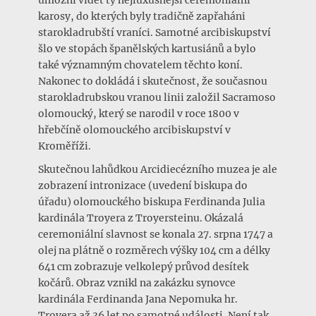
umožní vidět ty nejluxusnější ceremoniální
karosy, do kterých byly tradičně zapřaháni
starokladrubští vraníci. Samotné arcibiskupství
šlo ve stopách španělských kartusiánů a bylo
také významným chovatelem těchto koní.
Nakonec to dokládá i skutečnost, že současnou
starokladrubskou vranou linii založil Sacramoso
olomoucký, který se narodil v roce 1800 v
hřebčíně olomouckého arcibiskupství v
Kroměříži.
Skutečnou lahůdkou Arcidiecézního muzea je ale
zobrazení intronizace (uvedení biskupa do
úřadu) olomouckého biskupa Ferdinanda Julia
kardinála Troyera z Troyersteinu. Okázalá
ceremoniální slavnost se konala 27. srpna 1747 a
olej na plátně o rozměrech výšky 104 cm a délky
641 cm zobrazuje velkolepý průvod desítek
kočárů. Obraz vznikl na zakázku synovce
kardinála Ferdinanda Jana Nepomuka hr.
Troyera až 36 let po samotné události. Není tak