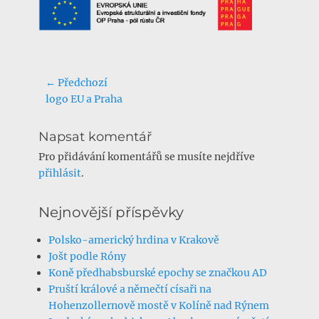
Navigace
← Předchozí
Předchozí
logo EU a Praha
pro
příspěvek:
příspěvek
Napsat komentář
Pro přidávání komentářů se musíte nejdříve
přihlásit
.
Nejnovější příspěvky
Polsko-americký hrdina v Krakově
Jošt podle Róny
Koně předhabsburské epochy se značkou AD
Pruští králové a němečtí císaři na
Hohenzollernově mostě v Kolíně nad Rýnem