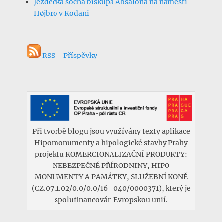
Jezdecká socha biskupa Absalona na náměstí
Højbro v Kodani
RSS – Příspěvky
Při tvorbě blogu jsou využívány texty aplikace
Hipomonumenty a hipologické stavby Prahy
projektu KOMERCIONALIZAČNÍ PRODUKTY:
NEBEZPEČNÉ PŘÍRODNINY, HIPO
MONUMENTY A PAMÁTKY, SLUŽEBNÍ KONĚ
(CZ.07.1.02/0.0/0.0/16_040/0000371), který je
spolufinancován Evropskou unií.