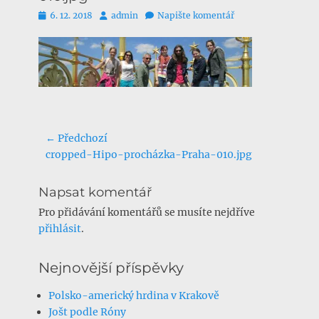
Publikováno
Autor
6. 12. 2018
admin
Napište komentář
Navigace
← Předchozí
Předchozí
cropped-Hipo-procházka-Praha-010.jpg
pro
příspěvek:
příspěvek
Napsat komentář
Pro přidávání komentářů se musíte nejdříve
přihlásit
.
Nejnovější příspěvky
Polsko-americký hrdina v Krakově
Jošt podle Róny